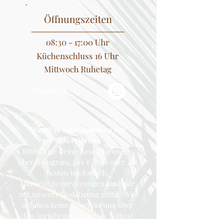
Öffnungszeiten
08:30 - 17:00 Uhr
Küchenschluss 16 Uhr
Mittwoch Ruhetag​​
FOLLOW US
Wichtige Informationen zur
Reservierung
Bitte tätige deine Reservierungen
über Instagram, per E-Mail oder am
besten telefonisch.
Hinweis: Reservierungen sind nur
mit unserer Bestätigung gültig. Wir
nehmen keine Reservierung über
den Anrufbeantworter an. Solltest