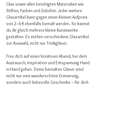
Glas sowie allen benötigten Materialien wie 
Stiften, Farben und Zubehör. Jeder weitere 
Glasartikel kann gegen einen kleinen Aufpreis 
von 2–6 € ebenfalls bemalt werden. So kannst 
du dir gleich mehrere kleine Kunstwerke 
gestalten. Es stehen verschiedene Glasartikel 
zur Auswahl, nicht nur Trinkgläser. 
Freu dich auf einen kreativen Abend, bei dem 
Austausch, Inspiration und Entspannung Hand 
in Hand gehen. Deine bemalten Gläser sind 
nicht nur eine wunderschöne Erinnerung, 
sondern auch liebevolle Geschenke – für dich 
selbst oder direkt passend zu Ostern zum 
Freude verbreiten. 
Wenn du Interesse hast, melde dich vorab bei 
Julia
an
:
julia.schiemenz@freenet.de
Anmeldung erforderlich!
Weiterlesen >